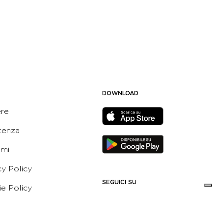
DOWNLOAD
ere
tenza
ami
cy Policy
SEGUICI SU
e Policy
ni e Condizioni dell’App
 Active Italia