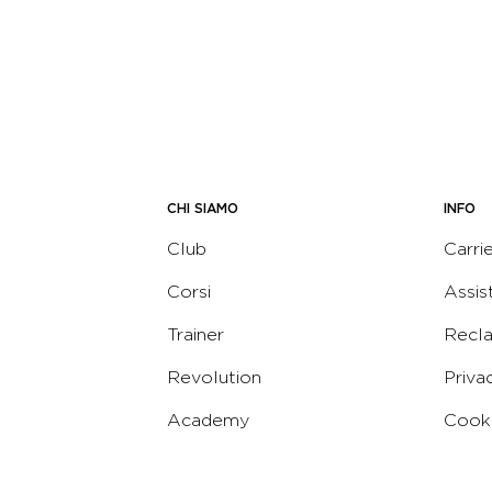
CHI SIAMO
INFO
Club
Carri
Corsi
Assis
Trainer
Recl
Revolution
Priva
Academy
Cooki
Corporate
Termi
Virgin