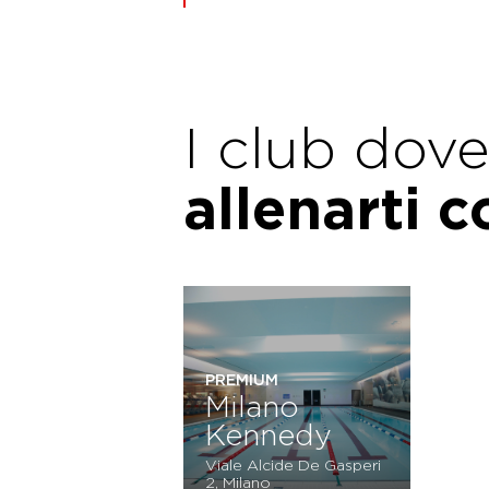
I club dov
allenarti 
PREMIUM
Milano
Kennedy
Viale Alcide De Gasperi
2, Milano