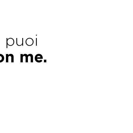
e puoi
con me.