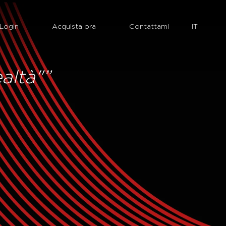
Login
Acquista ora
Contattami
ealtà"”