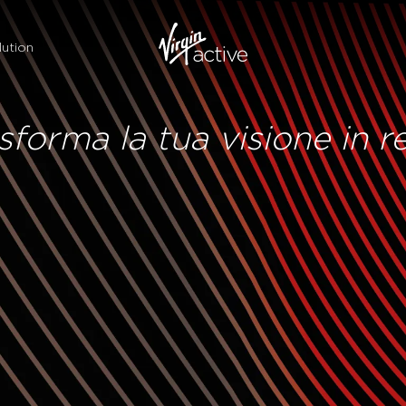
ution
sforma la tua visione in r