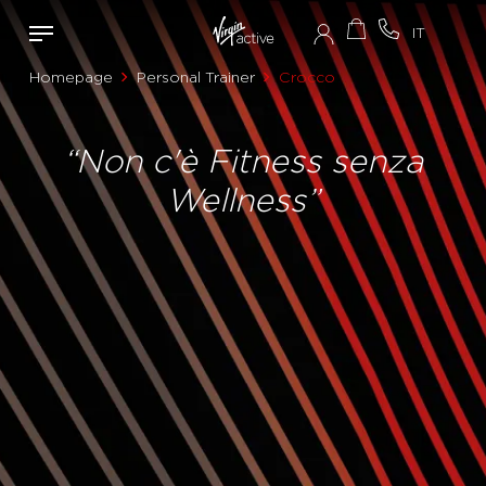
Homepage
Personal Trainer
Crocco
“Non c'è Fitness senza
Wellness”