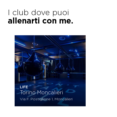
I club dove puoi
allenarti con me.
LIFE
Torino Moncalieri
Via F. Postiglione 1, Moncalieri