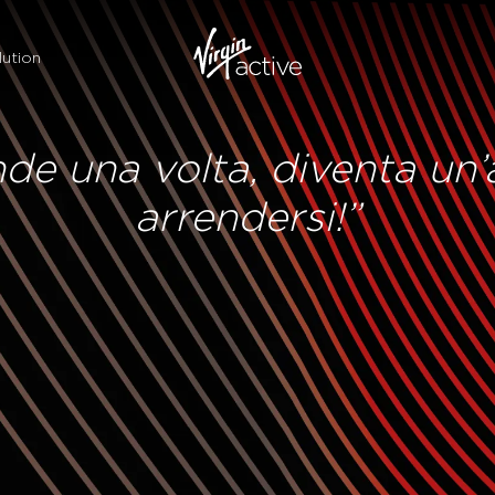
ution
ende una volta, diventa un’
arrendersi!”