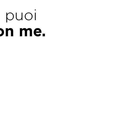
e puoi
con me.