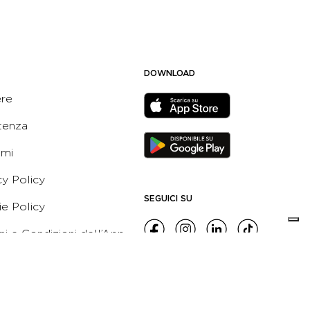
DOWNLOAD
ere
tenza
ami
cy Policy
SEGUICI SU
e Policy
ni e Condizioni dell’App
 Active Italia
e etico
leblowing