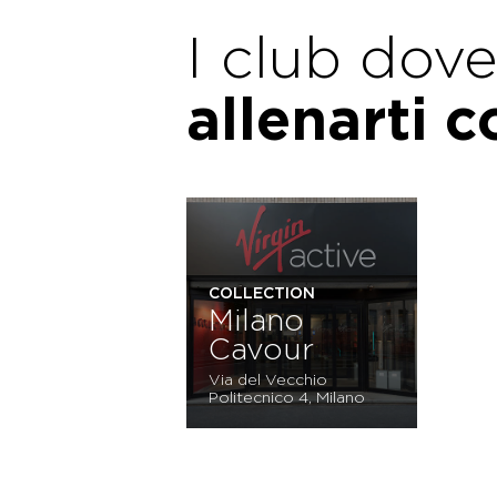
I club dov
allenarti 
COLLECTION
Milano
Cavour
Via del Vecchio
Politecnico 4, Milano