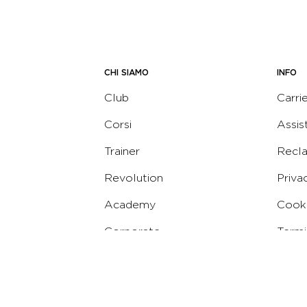
CHI SIAMO
INFO
Club
Carri
Corsi
Assis
Trainer
Recl
Revolution
Priva
Academy
Cooki
Corporate
Termi
Virgin
Concierge
Codic
Whist