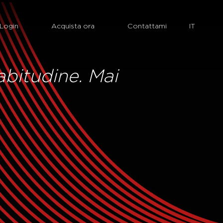
Login
Acquista ora
Contattami
abitudine. Mai