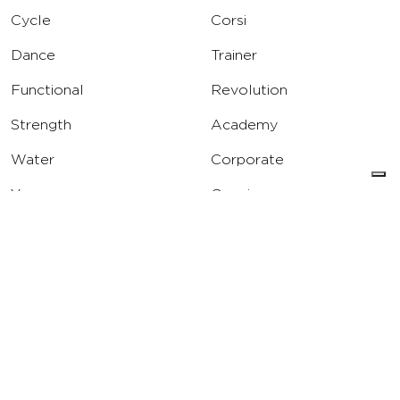
Cycle
Corsi
Dance
Trainer
Functional
Revolution
Strength
Academy
Water
Corporate
Yoga
Concierge
Running
Solarium
INFO
DOWNLOAD
Carriere
Assistenza