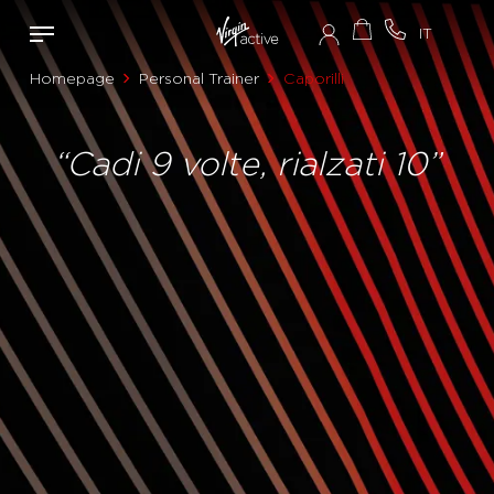
Homepage
Personal Trainer
Caporilli
“Cadi 9 volte, rialzati 10”