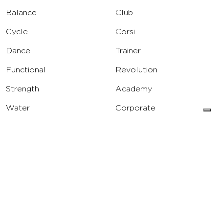
Balance
Club
Cycle
Corsi
Dance
Trainer
Functional
Revolution
Strength
Academy
Water
Corporate
Yoga
Concierge
Running
Solarium
INFO
DOWNLOAD
Carriere