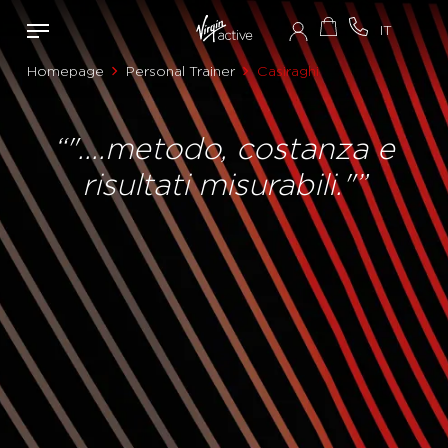
Homepage
Personal Trainer
Casiraghi
“"....metodo, costanza e
risultati misurabili."”