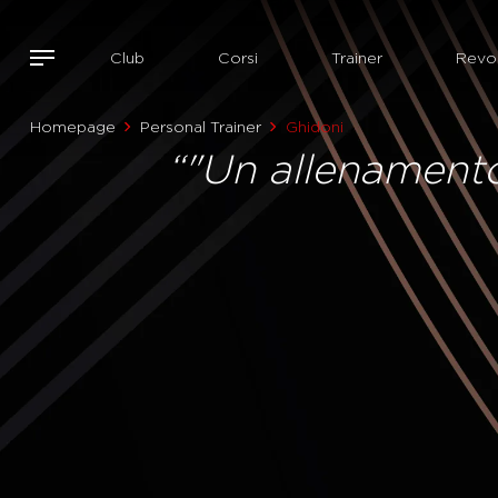
Club
Corsi
Trainer
Revol
Homepage
Personal Trainer
Ghidoni
“"Un allenamento 