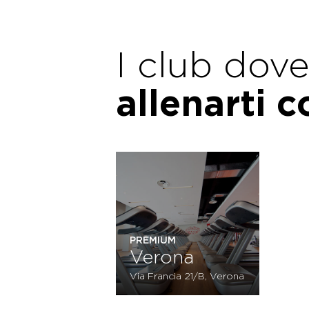
I club dov
allenarti 
PREMIUM
Verona
Via Francia 21/B, Verona