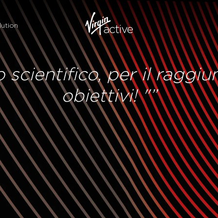
ution
scientifico, per il raggi
obiettivi! "”