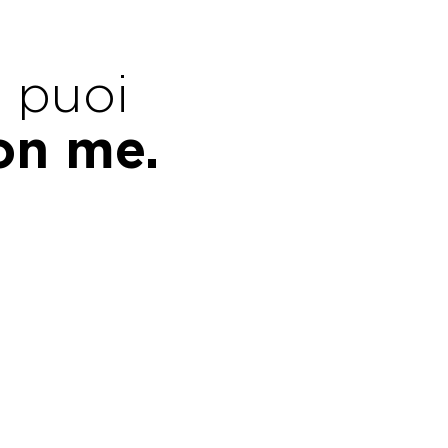
e puoi
con me.