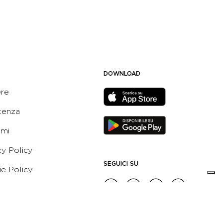
DOWNLOAD
ere
tenza
ami
cy Policy
SEGUICI SU
e Policy
ni e Condizioni dell’App
 Active Italia
e etico