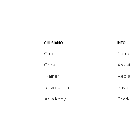
CHI SIAMO
INFO
Club
Carri
Corsi
Assis
Trainer
Recl
Revolution
Priva
Academy
Cooki
Corporate
Termi
Virgin
Concierge
Codic