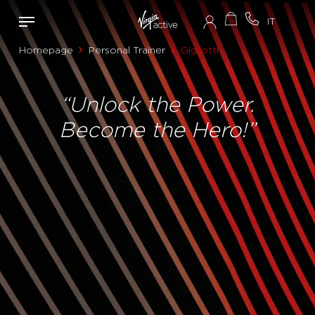
Homepage
Personal Trainer
Gigliotti
“Unlock the Power.
Become the Hero!”