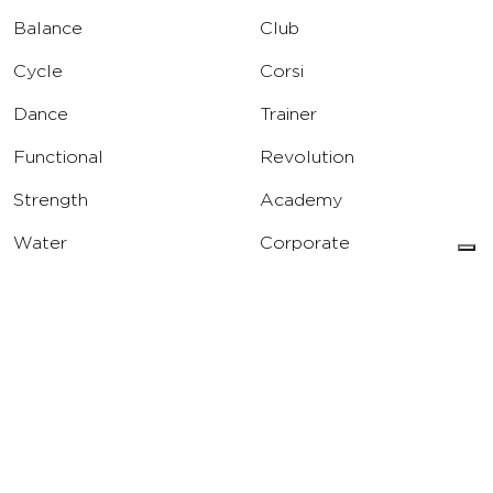
Balance
Club
Cycle
Corsi
Dance
Trainer
Functional
Revolution
Strength
Academy
Water
Corporate
Yoga
Concierge
Running
Solarium
INFO
DOWNLOAD
Carriere