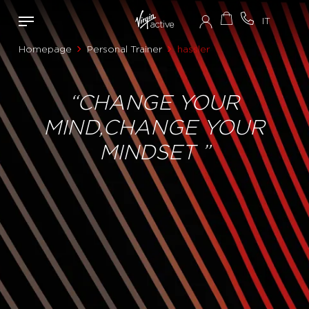
Homepage
Personal Trainer
hassler
“CHANGE YOUR
MIND,CHANGE YOUR
MINDSET ”