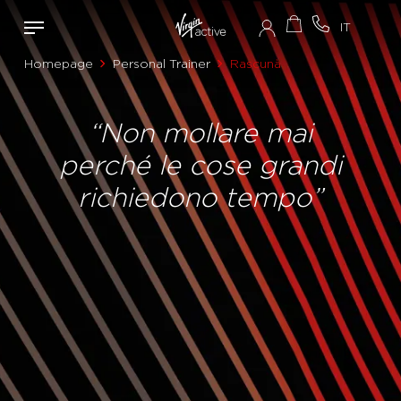
Homepage
Personal Trainer
Rascunà
“Non mollare mai
perché le cose grandi
richiedono tempo”