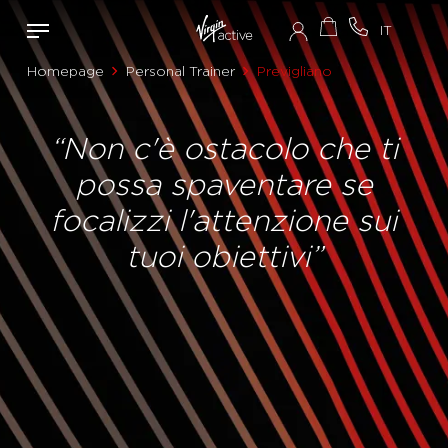
Homepage
Personal Trainer
Previgliano
“Non c'è ostacolo che ti
possa spaventare se
focalizzi l'attenzione sui
tuoi obiettivi”