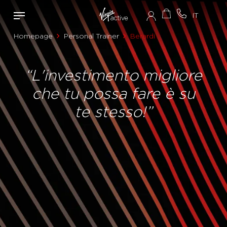
Homepage
Personal Trainer
Berardi
“L'investimento migliore
che tu possa fare è su
te stesso!”