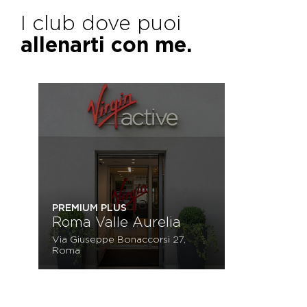
I club dove puoi
allenarti con me.
PREMIUM PLUS
Roma Valle Aurelia
Via Giuseppe Bonaccorsi 27,
Roma