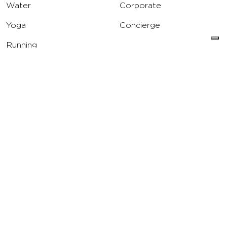
Water
Corporate
Yoga
Concierge
Running
Solarium
INFO
DOWNLOAD
Carriere
Assistenza
Reclami
Privacy Policy
Cookie Policy
Termini e Condizioni
dell’App Virgin Active