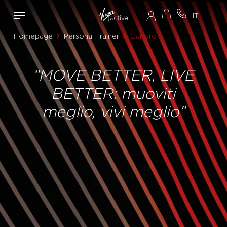
Homepage
Personal Trainer
Carraro
“MOVE BETTER, LIVE
BETTER: muoviti
meglio, vivi meglio”