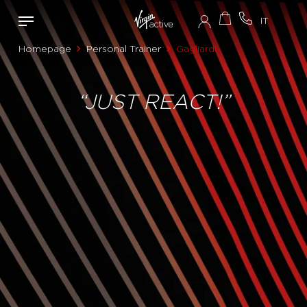
Homepage
Personal Trainer
Gagliardi
“JUST REACT!”