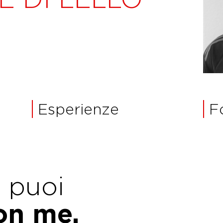
Esperienze
F
e puoi
con me.