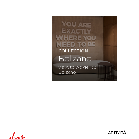
COLLECTION
Bolzano
via Alto Adige, 33,
Bolzano
ATTIVITÀ