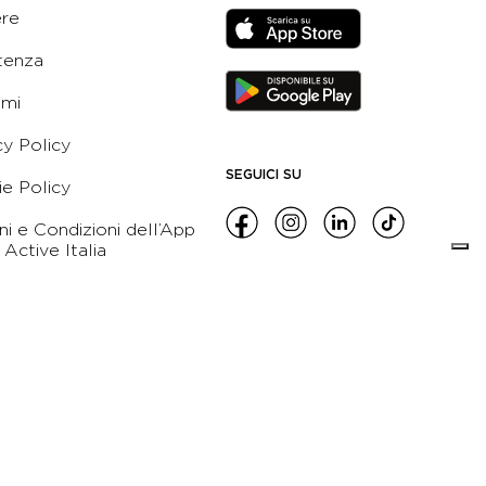
ere
tenza
ami
cy Policy
SEGUICI SU
e Policy
ni e Condizioni dell’App
 Active Italia
e etico
leblowing
zioni Generali di
namento
orso