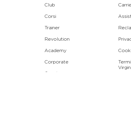
Club
Carri
Corsi
Assis
Trainer
Recl
Revolution
Priva
Academy
Cooki
Corporate
Termi
Virgin
Concierge
Codic
Whist
Condi
Abbo
Conc