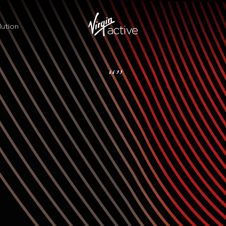
ution
“”