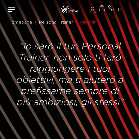
Homepage
Personal Trainer
Albertin
“Io sarò il tuo Personal
Trainer, non solo ti faró
raggiungere i tuoi
obiettivi, ma ti aiuteró a
prefissarne sempre di
più ambiziosi, gli stessi”