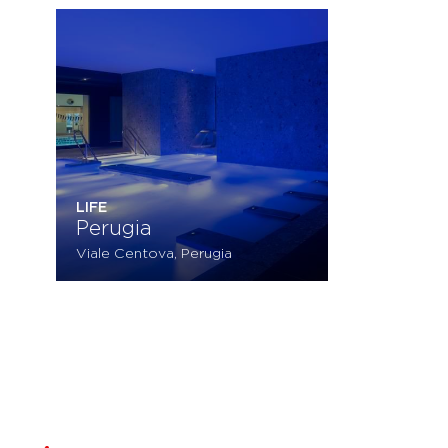
LIFE
Perugia
Viale Centova, Perugia