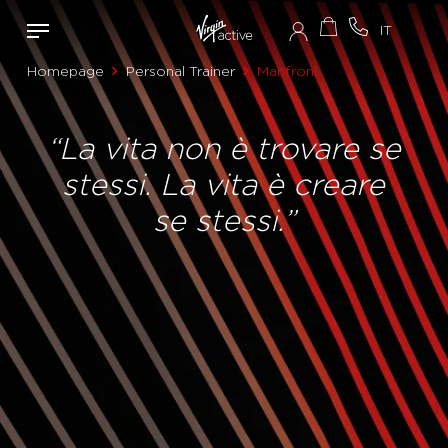
Homepage
Personal Trainer
Manfroni
“La vita non è trovare se
stessi. La vita è creare
se stessi.”