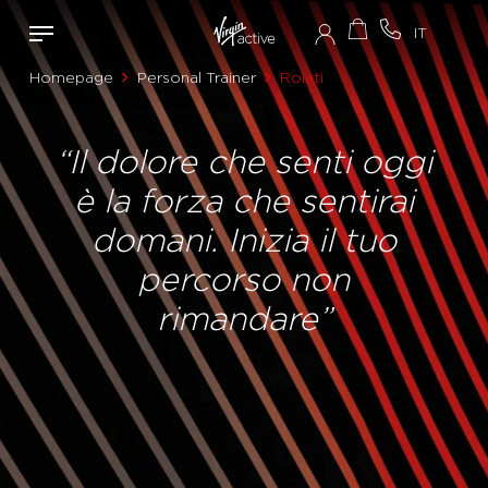
Homepage
Personal Trainer
Roiati
“Il dolore che senti oggi
è la forza che sentirai
domani. Inizia il tuo
percorso non
rimandare”