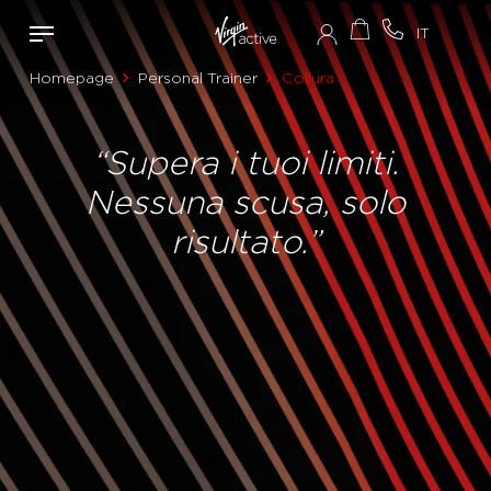
Homepage
Personal Trainer
Collura
“Supera i tuoi limiti.
Nessuna scusa, solo
risultato.”