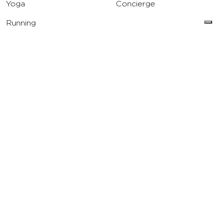
Yoga
Concierge
Running
Solarium
INFO
DOWNLOAD
Carriere
Assistenza
Reclami
Privacy Policy
Cookie Policy
Termini e Condizioni
dell’App Virgin Active
Italia