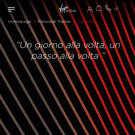
Homepage
Personal Trainer
Camiolo
“Un giorno alla volta, un
passo alla volta ”