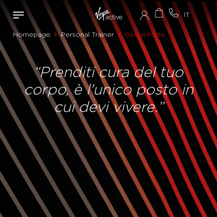
Homepage
Personal Trainer
Giovanforte
“Prenditi cura del tuo
corpo, è l'unico posto in
cui devi vivere.”