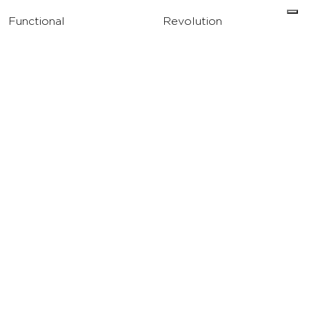
Functional
Revolution
Strength
Academy
Water
Corporate
Yoga
Concierge
Running
Solarium
INFO
DOWNLOAD
Carriere
Assistenza
Reclami
Privacy Policy