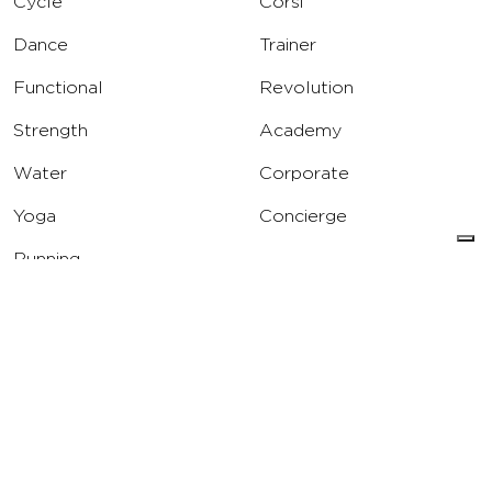
Cycle
Corsi
Dance
Trainer
Functional
Revolution
Strength
Academy
Water
Corporate
Yoga
Concierge
Running
Solarium
INFO
DOWNLOAD
Carriere
Assistenza