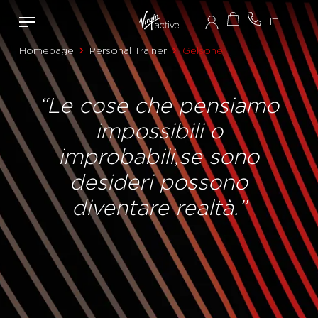
Homepage
Personal Trainer
Gelsone
“Le cose che pensiamo
impossibili o
improbabili,se sono
desideri possono
diventare realtà.”