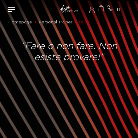
Homepage
Personal Trainer
Bucci
“Fare o non fare. Non
esiste provare!”