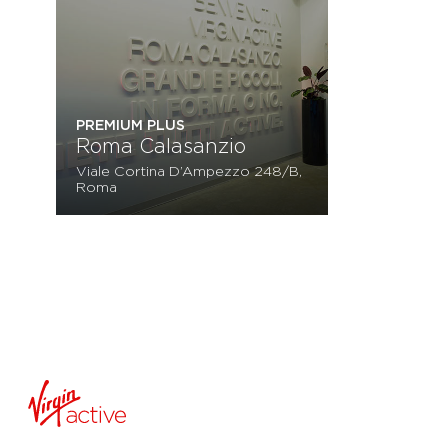
PREMIUM PLUS
Roma Calasanzio
Viale Cortina D’Ampezzo 248/B,
Roma