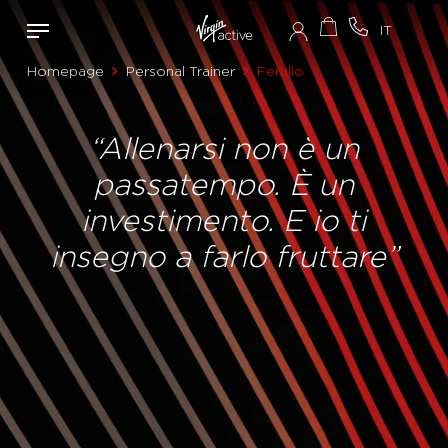
Homepage
Personal Trainer
Ferullo
“Allenarsi non è un
passatempo. È un
investimento. E io ti
insegno a farlo fruttare”