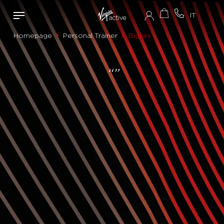
Homepage
Personal Trainer
Bighini
“”