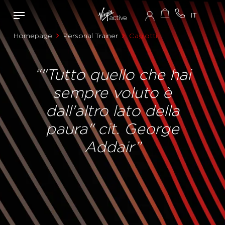
Homepage
Personal Trainer
Cagiotti
“"Tutto quello che hai
sempre voluto è
dall'altro lato della
paura" cit. George
Addair”