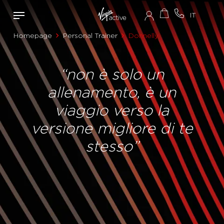
Homepage
Personal Trainer
Donnelly
“non è solo un
allenamento, è un
viaggio verso la
versione migliore di te
stesso”