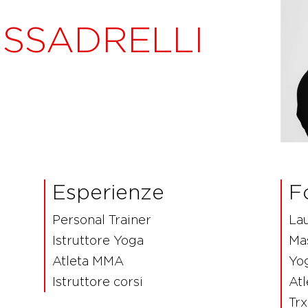
ESSADRELLI
Esperienze
F
Personal Trainer
La
Istruttore Yoga
Mas
Atleta MMA
Yo
Istruttore corsi
Atl
Tr