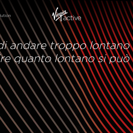
ution
 di andare troppo lontano a
ire quanto lontano si può 