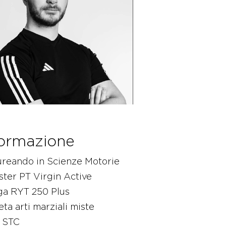
ormazione
ureando in Scienze Motorie
ter PT Virgin Active
ga RYT 250 Plus
eta arti marziali miste
x STC