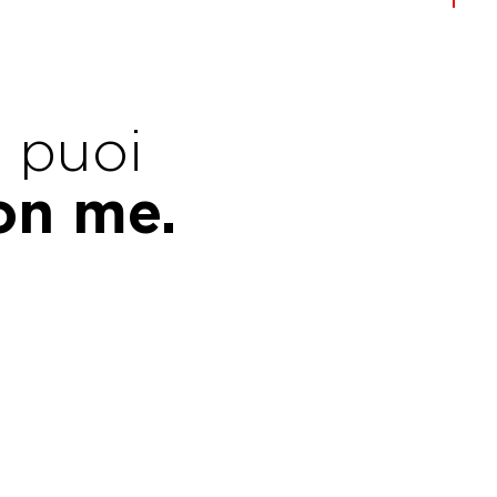
e puoi
con me.