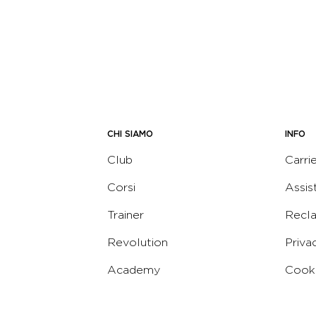
CHI SIAMO
INFO
Club
Carri
Corsi
Assis
Trainer
Recl
Revolution
Priva
Academy
Cooki
Corporate
Termi
Virgin