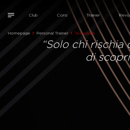
Club
Corsi
Trainer
Revol
Homepage
Personal Trainer
Tessadrelli
“Solo chi rischia
di scopr