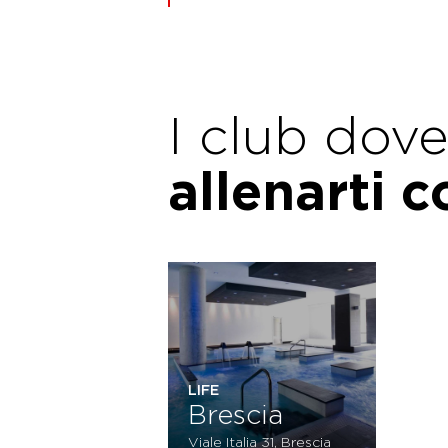
I club dov
allenarti 
LIFE
Brescia
Viale Italia 31, Brescia