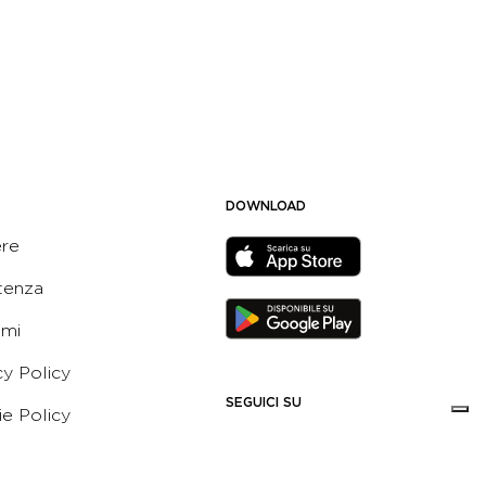
DOWNLOAD
ere
tenza
ami
cy Policy
SEGUICI SU
e Policy
ni e Condizioni dell’App
 Active Italia