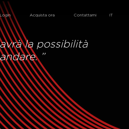
Login
Acquista ora
Contattami
vrà la possibilità
andare. ”