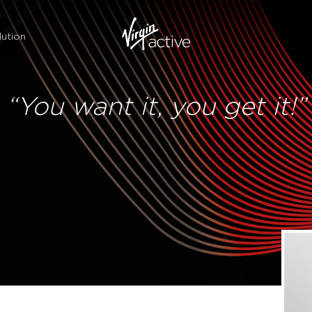
ution
“You want it, you get it!”