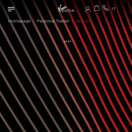
Homepage
Personal Trainer
de Vera
“”