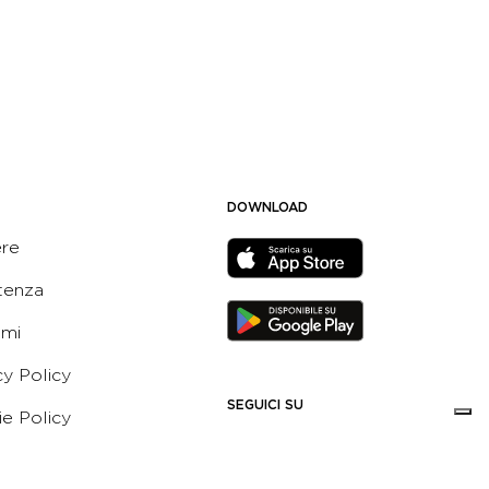
DOWNLOAD
ere
tenza
ami
cy Policy
SEGUICI SU
e Policy
ni e Condizioni dell’App
 Active Italia