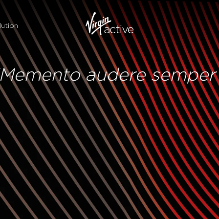
ution
“Memento audere semper 