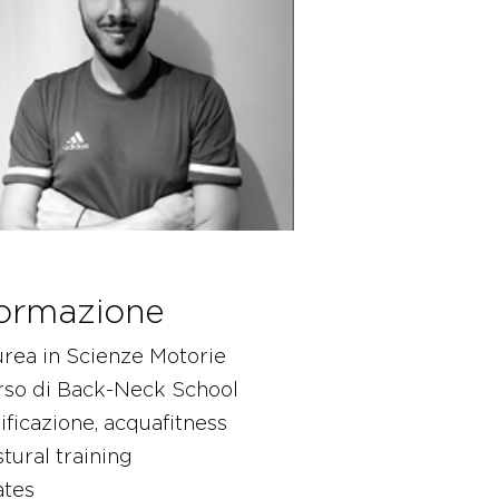
ormazione
rea in Scienze Motorie
rso di Back-Neck School
ificazione, acquafitness
tural training
ates