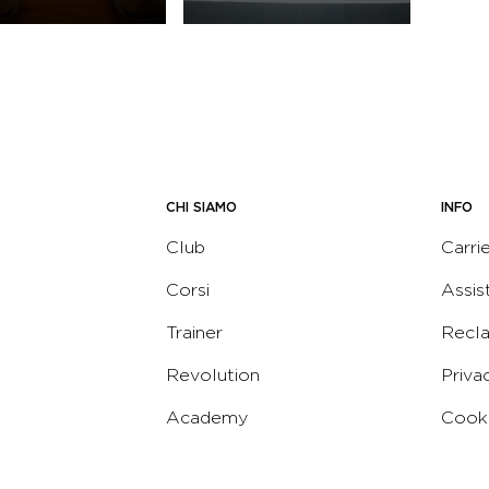
CHI SIAMO
INFO
Club
Carri
Corsi
Assis
Trainer
Recl
Revolution
Priva
Academy
Cooki
Corporate
Termi
Virgin