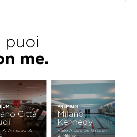
e puoi
con me.
MIUM
PREMIUM
lano Città
Milano
udi
Kennedy
G. A. Amadeo 55,
Viale Alcide De Gasperi
no
2, Milano