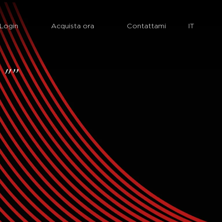
Login
Acquista ora
Contattami
"”