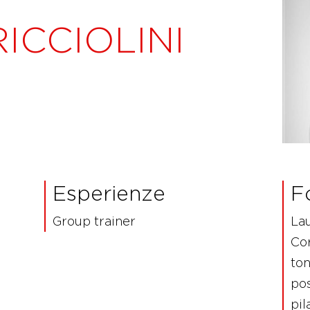
ICCIOLINI
Esperienze
F
Group trainer
Lau
Co
ton
pos
pil