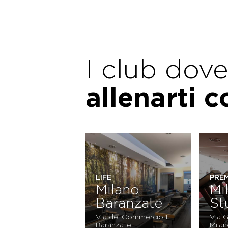
I club dov
allenarti 
LIFE
PRE
Milano
Mi
Baranzate
St
Via del Commercio 1,
Via 
Baranzate
Mila