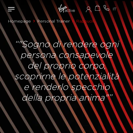
Homepage
Personal Trainer
Rappuoli
“"Sogno di rendere ogni
persona consapevole
del proprio corpo,
scoprirne le potenzialità
e renderlo specchio
della propria anima"”