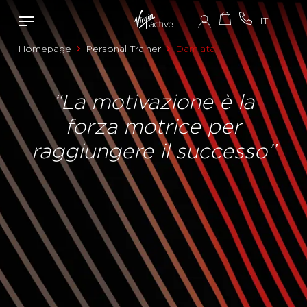
Homepage
Personal Trainer
Damiata
“La motivazione è la
forza motrice per
raggiungere il successo”