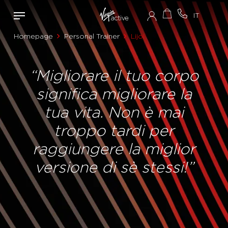
Homepage
Personal Trainer
Lijoi
“Migliorare il tuo corpo
significa migliorare la
tua vita. Non è mai
troppo tardi per
raggiungere la miglior
versione di sè stessi!”