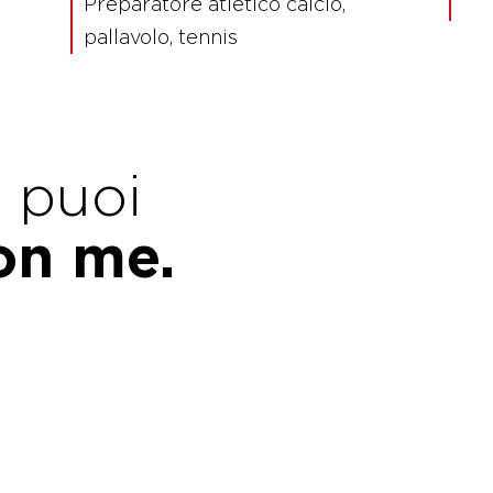
Preparatore atletico calcio,
pallavolo, tennis
e puoi
con me.