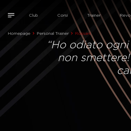
Club
Corsi
Trainer
Revol
Homepage
Personal Trainer
Rossani
“Ho odiato ogni
non smettere! S
ca