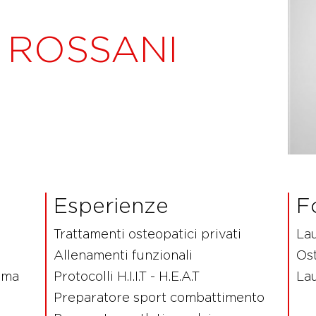
 ROSSANI
Esperienze
F
Trattamenti osteopatici privati
Lau
Allenamenti funzionali
Ost
uma
Protocolli H.I.I.T - H.E.A.T
La
Preparatore sport combattimento