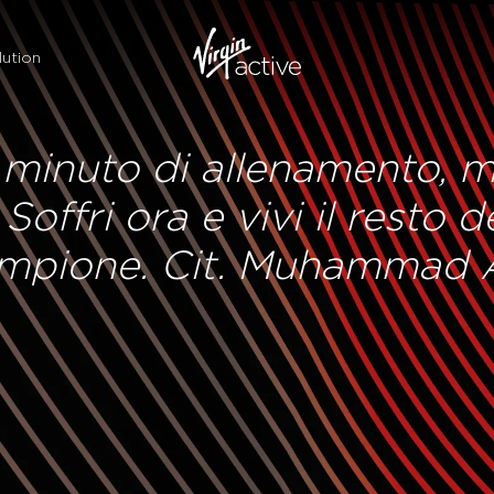
ution
 minuto di allenamento, m
offri ora e vivi il resto d
mpione. Cit. Muhammad A