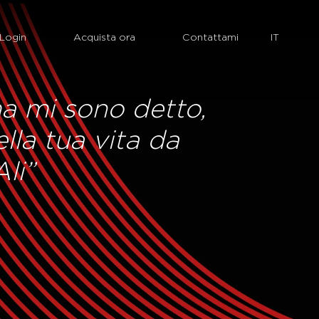
Login
Acquista ora
Contattami
a mi sono detto,
ella tua vita da
li”