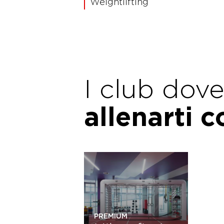
Weightlifting
I club dov
allenarti 
PREMIUM