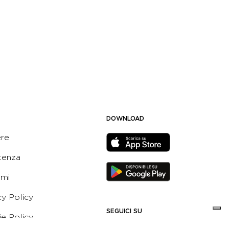
DOWNLOAD
ere
tenza
ami
cy Policy
SEGUICI SU
e Policy