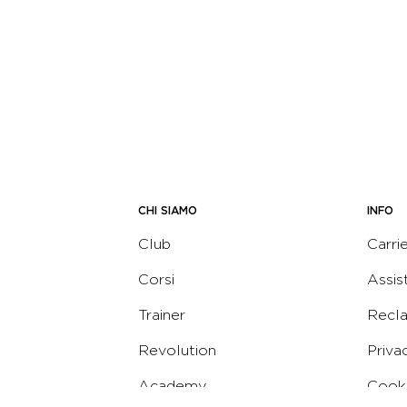
CHI SIAMO
INFO
Club
Carri
Corsi
Assis
Trainer
Recl
Revolution
Priva
Academy
Cooki