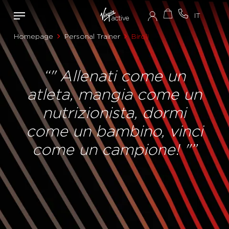
Homepage
Personal Trainer
Biroli
“" Allenati come un
atleta, mangia come un
nutrizionista, dormi
come un bambino, vinci
come un campione! "”