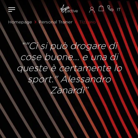
Homepage
Personal Trainer
Tizzano
“"Ci si può drogare di
cose buone... e una di
queste è certamente lo
sport." Alessandro
Zanardi”