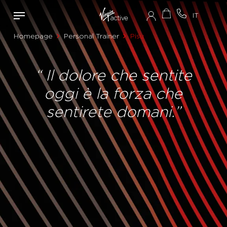
Homepage
Personal Trainer
Pisu
“ Il dolore che sentite
oggi è la forza che
sentirete domani.”