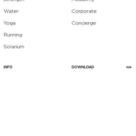
Water
Corporate
Yoga
Concierge
Running
Solarium
INFO
DOWNLOAD
Carriere
Assistenza
Reclami
Privacy Policy
Cookie Policy