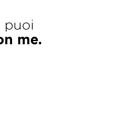
e puoi
con me.