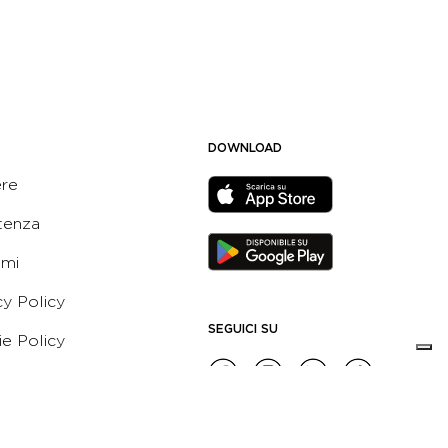
DOWNLOAD
ere
tenza
ami
cy Policy
SEGUICI SU
e Policy
ni e Condizioni dell’App
 Active Italia
e etico