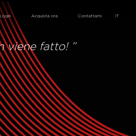
Login
Acquista ora
Contattami
viene fatto! ”