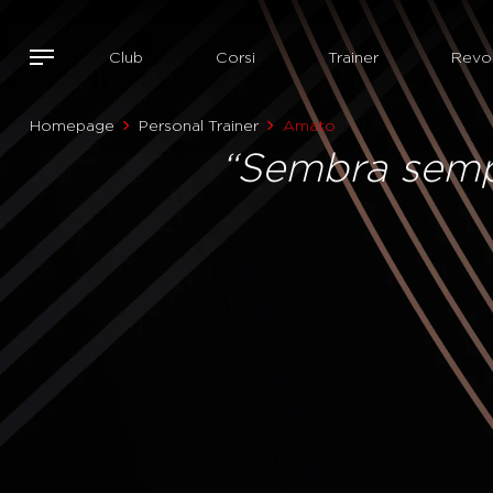
Club
Corsi
Trainer
Revol
Homepage
Personal Trainer
Amato
“Sembra sempr