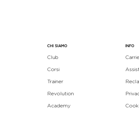
CHI SIAMO
INFO
Club
Carri
Corsi
Assis
Trainer
Recl
Revolution
Priva
Academy
Cooki
Corporate
Termi
Virgin
Concierge
Codic