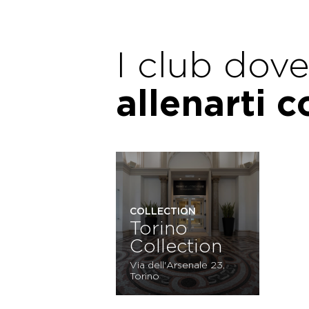
I club dov
allenarti 
COLLECTION
Torino
Collection
Via dell'Arsenale 23,
Torino