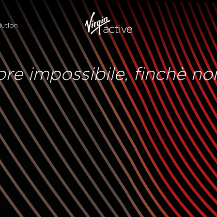
ution
e impossibile, finchè non 