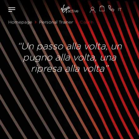
Homepage
Personal Trainer
Caprin
“Un passo alla volta, un
pugno alla volta, una
ripresa alla volta”