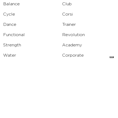
Balance
Club
Cycle
Corsi
Dance
Trainer
Functional
Revolution
Strength
Academy
Water
Corporate
Yoga
Concierge
Running
Solarium
INFO
DOWNLOAD
Carriere