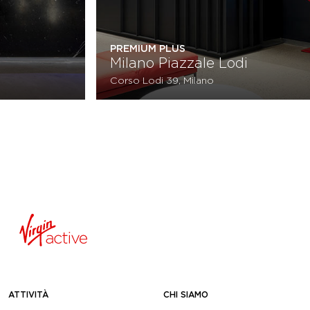
PREMIUM PLUS
PRE
Milano Corso Vercelli
Mi
Via G. B. Soresina 4, Milano
Cor
ATTIVITÀ
CHI SIAMO