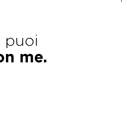
e puoi
con me.