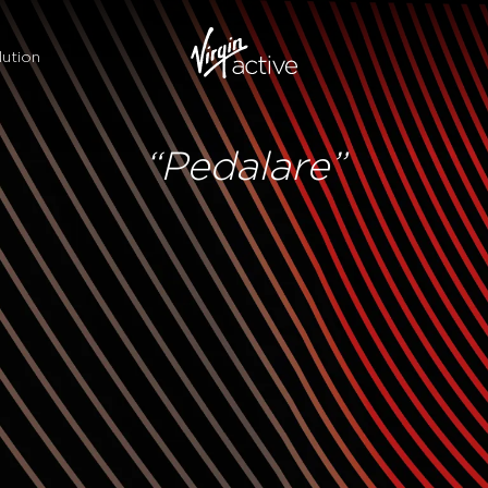
ution
“Pedalare”