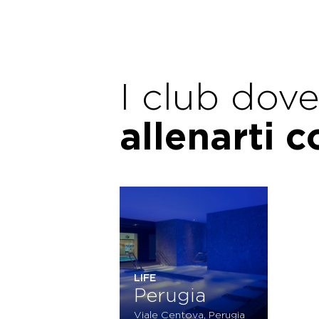
I club dov
allenarti 
LIFE
Perugia
Viale Centova, Perugia