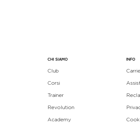
CHI SIAMO
INFO
Club
Carri
Corsi
Assis
Trainer
Recl
Revolution
Priva
Academy
Cooki
Corporate
Termi
Virgin