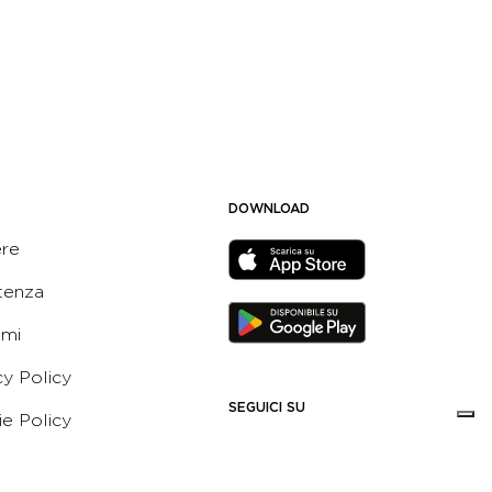
DOWNLOAD
ere
tenza
ami
cy Policy
SEGUICI SU
e Policy
ni e Condizioni dell’App
 Active Italia