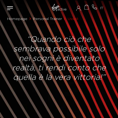
Homepage
Personal Trainer
Ussoli
“Quando ciò che
sembrava possibile solo
nei sogni è diventato
realtà, ti rendi conto che
quella è la vera vittoria!”