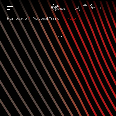
Homepage
Personal Trainer
Morelli
“”