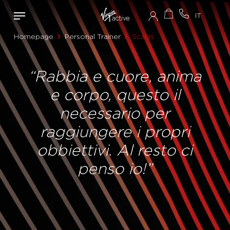
Homepage
Personal Trainer
Scalas
“Rabbia e cuore, anima
e corpo, questo il
necessario per
raggiungere i propri
obbiettivi. Al resto ci
penso io!”