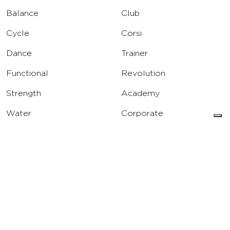
Balance
Club
Cycle
Corsi
Dance
Trainer
Functional
Revolution
Strength
Academy
Water
Corporate
Yoga
Concierge
Running
Solarium
INFO
DOWNLOAD
Carriere