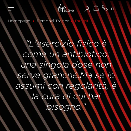
Homepage
Personal Trainer
PAPINI
“L'esercizio fisico è
come un antibiotico:
una singola dose non
serve granché.Ma se lo
assumi con regolarità, è
la cura di cui hai
bisogno.”