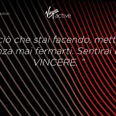
ution
iò che stai facendo, metti
nza mai fermarti. Sentirai i
VINCERE. ”