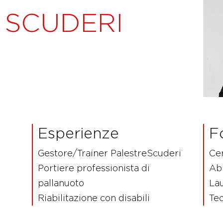
 SCUDERI
Esperienze
F
Gestore/Trainer PalestreScuderi
Cer
Portiere professionista di
Abi
pallanuoto
Lau
Riabilitazione con disabili
Tec