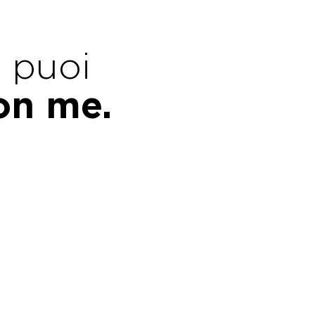
e puoi
con me.