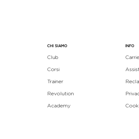
CHI SIAMO
INFO
Club
Carri
Corsi
Assis
Trainer
Recl
Revolution
Priva
Academy
Cooki
Corporate
Termi
Virgin
Concierge
Codic