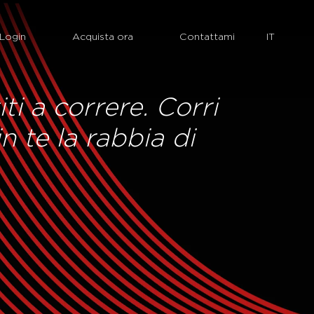
Login
Acquista ora
Contattami
ti a correre. Corri
n te la rabbia di