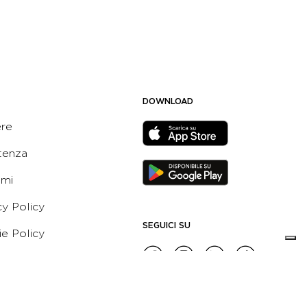
DOWNLOAD
ere
tenza
ami
cy Policy
SEGUICI SU
e Policy
ni e Condizioni dell’App
 Active Italia
e etico