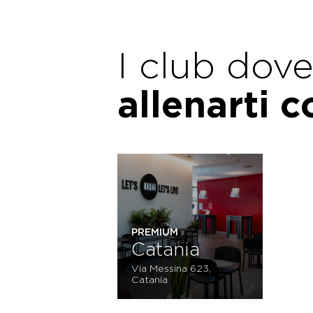
I club dov
allenarti 
PREMIUM
Catania
Via Messina 623,
Catania