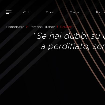
Club
Corsi
Trainer
Revol
Homepage
Personal Trainer
Scuderi
“Se hai dubbi su c
a perdifiato, se