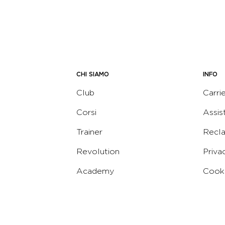
CHI SIAMO
INFO
Club
Carri
Corsi
Assis
Trainer
Recl
Revolution
Priva
Academy
Cooki
Corporate
Termi
Virgin
Concierge
Codic