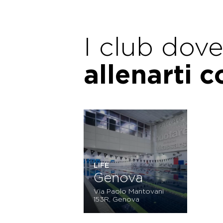
I club dov
allenarti 
LIFE
Genova
Via Paolo Mantovani
153R, Genova