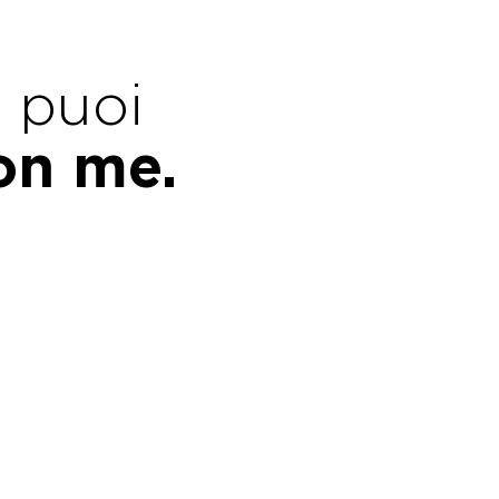
e puoi
con me.