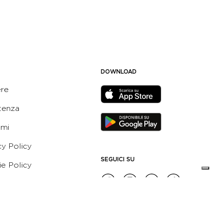
DOWNLOAD
ere
tenza
ami
cy Policy
SEGUICI SU
e Policy
ni e Condizioni dell’App
 Active Italia
e etico