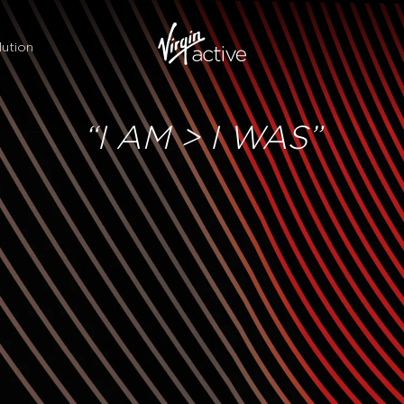
ution
“I AM > I WAS”