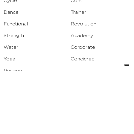
Cycle
Corsi
Dance
Trainer
Functional
Revolution
Strength
Academy
Water
Corporate
Yoga
Concierge
Running
Solarium
INFO
DOWNLOAD
Carriere
Assistenza