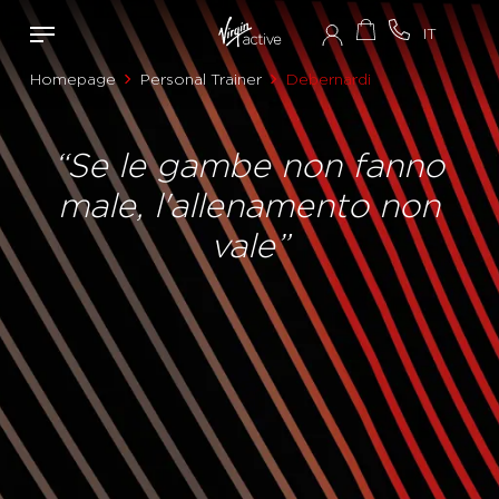
Homepage
Personal Trainer
Debernardi
“Se le gambe non fanno
male, l'allenamento non
vale”