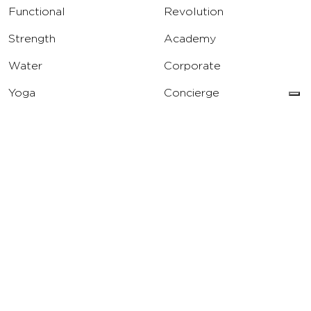
Functional
Revolution
Strength
Academy
Water
Corporate
Yoga
Concierge
Running
Solarium
INFO
DOWNLOAD
Carriere
Assistenza
Reclami
Privacy Policy