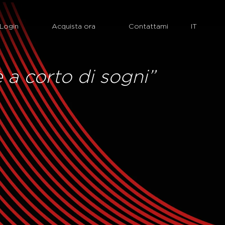
Login
Acquista ora
Contattami
è a corto di sogni”