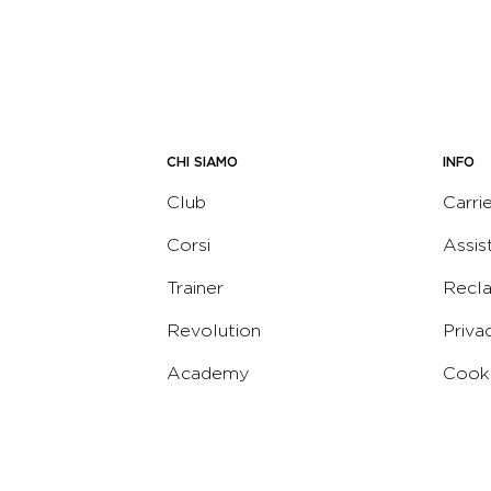
CHI SIAMO
INFO
Club
Carri
Corsi
Assis
Trainer
Recl
Revolution
Priva
Academy
Cooki
Corporate
Termi
Virgin
Concierge
Codic