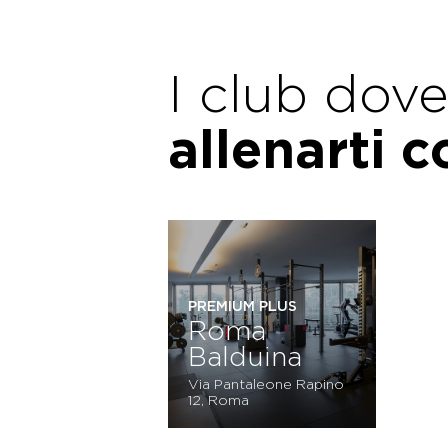
I club dov
allenarti 
PREMIUM PLUS
Roma
Balduina
Via Pantaleone Rapino
12, Roma