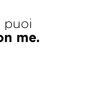
e puoi
con me.