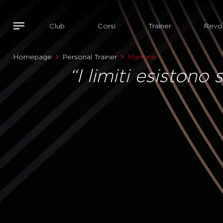
Club
Corsi
Trainer
Revol
Homepage
Personal Trainer
Marrone
“I limiti esistono