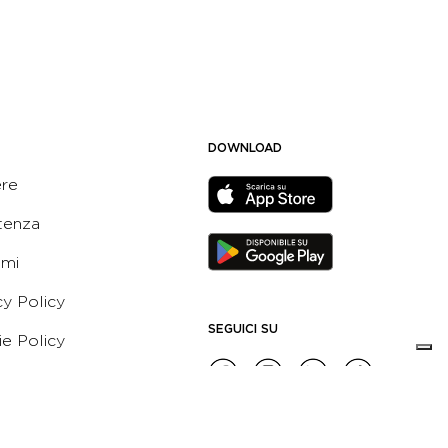
DOWNLOAD
ere
tenza
ami
cy Policy
SEGUICI SU
e Policy
ni e Condizioni dell’App
 Active Italia
e etico